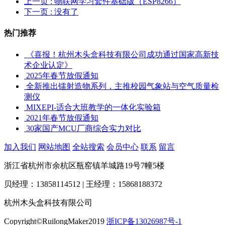
上一页
: 物联网学习套件基础版（ESP8266）
下一页
: 没有了
热门推荐
《喜报！杭州木头盒科技有限公司成功通过国家高新技
术企业认定》
2025年春节放假通知
全新推出镭射造物系列，主推校园气象站与空气质量检
测仪
MIXEPI-适合大班教学的一体化实验箱
2021年春节放假通知
30家国产MCU厂商综合实力对比
加入我们
网站地图
全站搜索
会员中心
联系
留言
浙江省杭州市余杭区瓶窑镇羊城路19号7幢5楼
贝经理：13858114512 | 王经理：15868188372
杭州木头盒科技有限公司
Copyright©RuilongMaker2019
浙ICP备13026987号-1