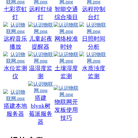
七彩霓虹
远程红绿
智能交通
远程控制
灯
灯
综合项目
台灯
远程音乐
儿童起夜
网络校准
日照时间
播放
提醒器
时钟
分析
水位监测
温湿度监
土壤湿度
水质浊度
仪
测
监测
监测
搭建
物联网开
搭建本地
blynk树
发板使用
服务器
莓派服务
技巧
器