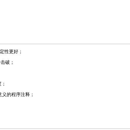
，稳定性更好；
个击破；
度；
无意义的程序注释；