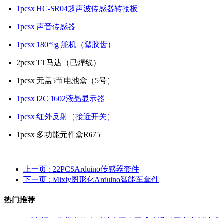
1pcsx HC-SR04超声波传感器转接板
1pcsx 声音传感器
1pcsx 180°9g 舵机（塑胶齿）
2pcsx TT马达（已焊线）
1pcsx 无盖5节电池盒（5号）
1pcsx I2C 1602液晶显示器
1pcsx 红外反射（接近开关）
1pcsx 多功能元件盒R675
上一页
: 22PCSArduino传感器套件
下一页
: Mixly图形化Arduino智能车套件
热门推荐