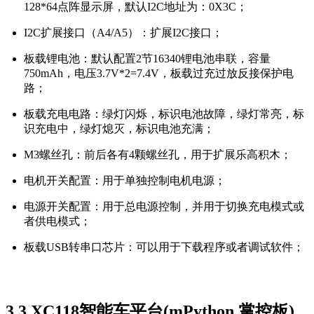
128*64点阵显示屏，默认I2C地址为：0X3C；
I2C扩展接口（A4/A5）：扩展I2C接口；
板载锂电池：默认配置2节16340锂电池串联，容量
750mAh，电压3.7V*2=7.4V，板载过充过放反接保护电
路；
板载充电电路：绿灯闪烁，标识电池故障，绿灯常亮，标
识充电中，绿灯熄灭，标识电池充满；
M3螺丝孔：前后各有4颗螺丝孔，用于扩展乐高积木；
电机开关配置：用于单独控制电机电源；
电源开关配置：用于总电源控制，并用于切换充电模式或
者供电模式；
板载USB转串口芯片：可以用于下载程序或者调试软件；
3.3
XC118智能车平台(mPython 掌控板)