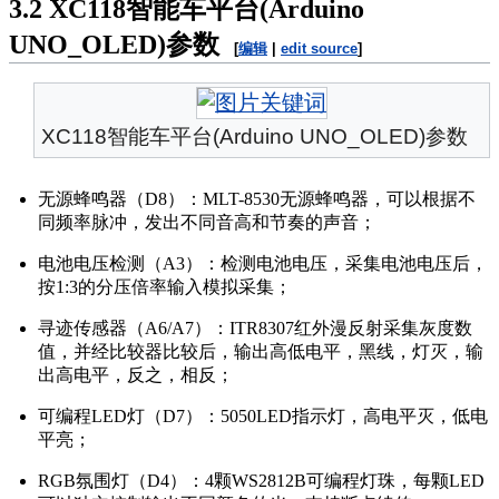
3.2
XC118智能车平台(Arduino
UNO_OLED)参数
[
编辑
|
edit source
]
XC118智能车平台(Arduino UNO_OLED)参数
无源蜂鸣器（D8）：MLT-8530无源蜂鸣器，可以根据不
同频率脉冲，发出不同音高和节奏的声音；
电池电压检测（A3）：检测电池电压，采集电池电压后，
按1:3的分压倍率输入模拟采集；
寻迹传感器（A6/A7）：ITR8307红外漫反射采集灰度数
值，并经比较器比较后，输出高低电平，黑线，灯灭，输
出高电平，反之，相反；
可编程LED灯（D7）：5050LED指示灯，高电平灭，低电
平亮；
RGB氛围灯（D4）：4颗WS2812B可编程灯珠，每颗LED