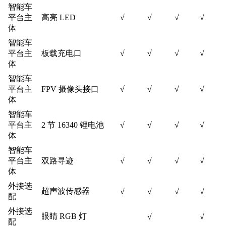
智能车
平台主
高亮 LED
√
√
√
√
体
智能车
平台主
板载充电口
√
√
√
√
体
智能车
平台主
FPV 摄像头接口
√
√
√
√
体
智能车
平台主
2 节 16340 锂电池
√
√
√
√
体
智能车
平台主
双路寻迹
√
√
√
√
体
外接选
超声波传感器
√
√
√
√
配
外接选
眼睛 RGB 灯
√
√
配