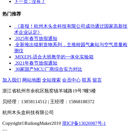
下一页
: 没有了
热门推荐
《喜报！杭州木头盒科技有限公司成功通过国家高新技
术企业认定》
2025年春节放假通知
全新推出镭射造物系列，主推校园气象站与空气质量检
测仪
MIXEPI-适合大班教学的一体化实验箱
2021年春节放假通知
30家国产MCU厂商综合实力对比
加入我们
网站地图
全站搜索
会员中心
联系
留言
浙江省杭州市余杭区瓶窑镇羊城路19号7幢5楼
贝经理：13858114512 | 王经理：15868188372
杭州木头盒科技有限公司
Copyright©RuilongMaker2019
浙ICP备13026987号-1