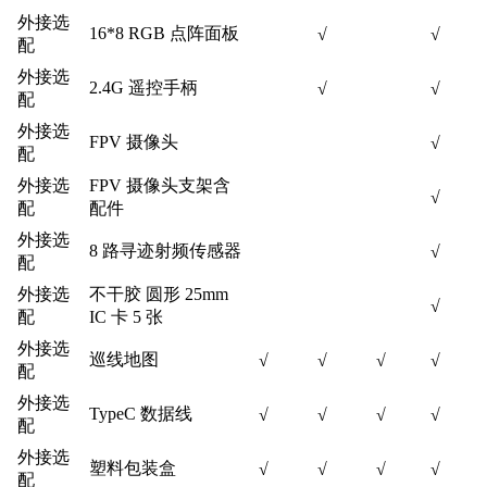
外接选
16*8 RGB 点阵面板
√
√
配
外接选
2.4G 遥控手柄
√
√
配
外接选
FPV 摄像头
√
配
外接选
FPV 摄像头支架含
√
配
配件
外接选
8 路寻迹射频传感器
√
配
外接选
不干胶 圆形 25mm
√
配
IC 卡 5 张
外接选
巡线地图
√
√
√
√
配
外接选
TypeC 数据线
√
√
√
√
配
外接选
塑料包装盒
√
√
√
√
配